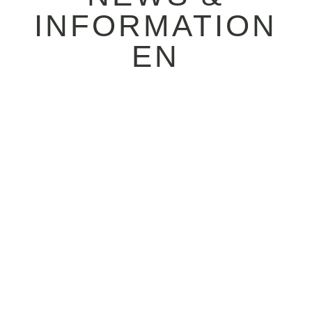
INFORMATION
EN
21.07.2026 / Käse und
Wein? Kann man machen,
aber die wahre
Königsklasse des
Genusses steckt im