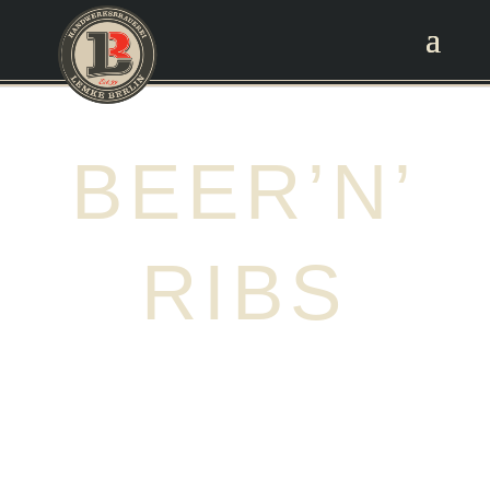
BEER’N’
RIBS