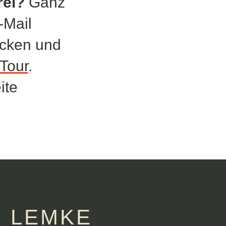
rei?
Ganz
-Mail
ucken und
-Tour
.
ite
R LEMKE