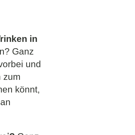
rinken in
n? Ganz
vorbei und
n zum
men könnt,
 an