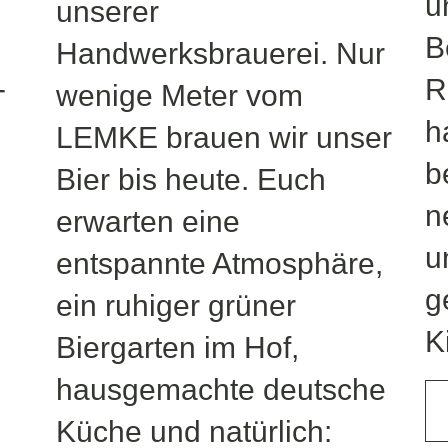
u
unserer
B
Handwerksbrauerei. Nur
-
R
wenige Meter vom
h
LEMKE brauen wir unser
b
Bier bis heute. Euch
n
erwarten eine
u
entspannte Atmosphäre,
g
ein ruhiger grüner
K
Biergarten im Hof,
hausgemachte deutsche
Küche und natürlich: