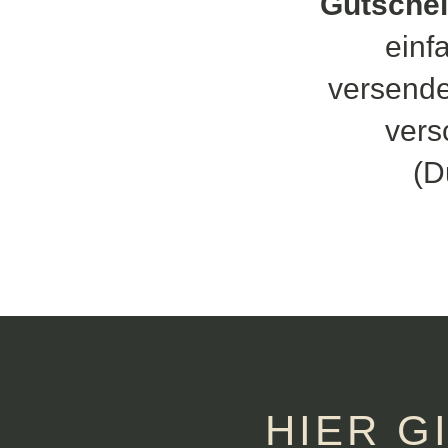
Gutschei
einf
versende
vers
(D
HIER G