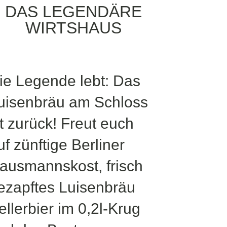
DAS LEGENDÄRE
WIRTSHAUS
ie Legende lebt: Das
uisenbräu am Schloss
st zurück! Freut euch
uf zünftige Berliner
ausmannskost, frisch
ezapftes Luisenbräu
ellerbier im 0,2l-Krug