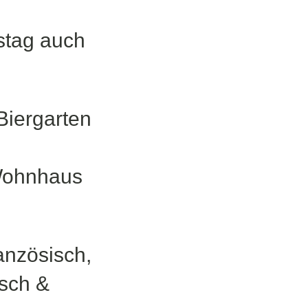
stag auch
Biergarten
Wohnhaus
anzösisch,
isch &