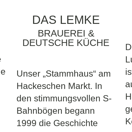
DAS LEMKE
BRAUEREI &
DEUTSCHE KÜCHE
D
e
L
ne
i
Unser „Stammhaus“ am
a
Hackeschen Markt. In
H
den stimmungsvollen S-
g
Bahnbögen begann
K
1999 die Geschichte