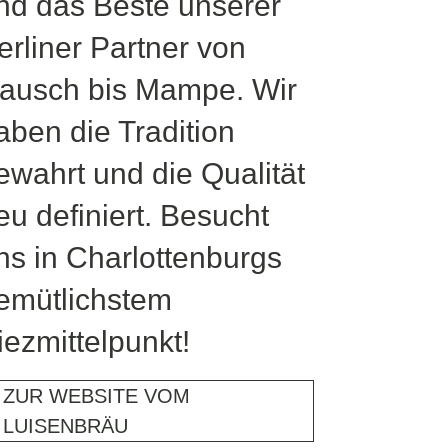
nd das Beste unserer
erliner Partner von
ausch bis Mampe. Wir
aben die Tradition
ewahrt und die Qualität
eu definiert. Besucht
ns in Charlottenburgs
emütlichstem
iezmittelpunkt!​
ZUR WEBSITE VOM
LUISENBRÄU