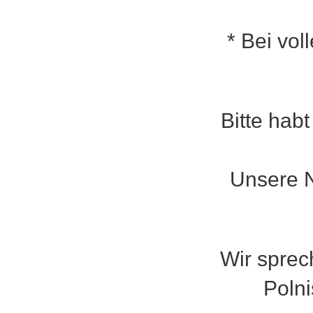
* Bei vo
Bitte hab
Unsere 
Wir sprec
Polni