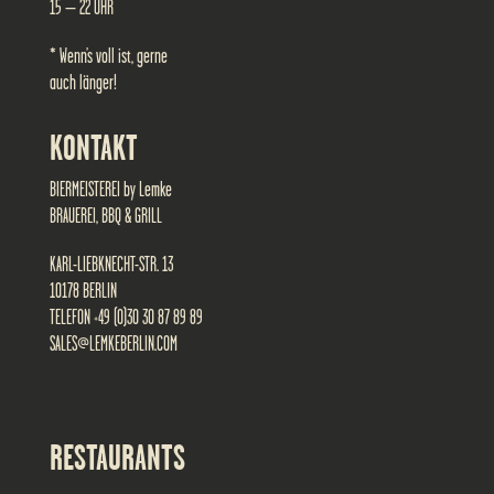
15 – 22 UHR
* Wenn’s voll ist, gerne
auch länger!
KONTAKT
BIERMEISTEREI by Lemke
BRAUEREI, BBQ & GRILL
KARL-LIEBKNECHT-STR. 13
10178 BERLIN
TELEFON +49 (0)30 30 87 89 89
SALES@LEMKEBERLIN.COM
RESTAURANTS