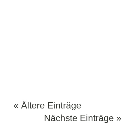
Abend bei uns: Stärkt
euch mit unseren BBQ-
Specials und
handgemachtem Lemke-
Bier in lockerer
Atmosphäre, bevor ihr
weiterzieht – oder bleibt...
« Ältere Einträge
Nächste Einträge »